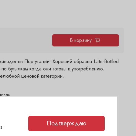
В корзину
виноделен Португалии. Хороший образец Late-Bottled
я по бутылкам когда они готовы к употреблению.
желюбной ценовой категории.
тиках
дня)
егодня)
Подтверждаю
егодня)
s.
(1-2 дня)