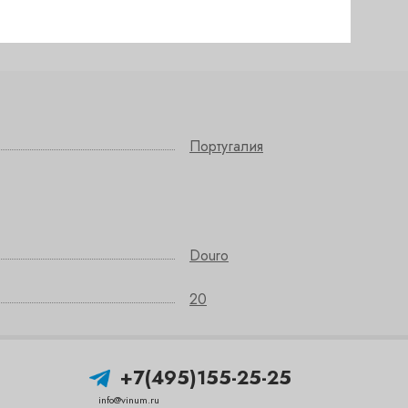
чии
(сегодня)
Португалия
Douro
20
+7(495)155-25-25
info@vinum.ru