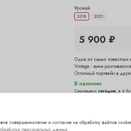
Урожай
2018
2021
5 900 ₽
Одна из самых известных 
Vintage - вина разливаютс
Отличный портвейн в дру
В наличии
Самовывоз
сегодня
, в 4 бу
Полянка — в наличии
(сего
✓
Гранатный — в наличии
(с
✓
Сухаревка — в наличии
(с
✓
вое совершеннолетие и согласие на обработку файлов cookie
Пречистенка — под заказ
?
обработки персональных данных