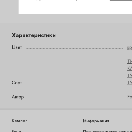
Характеристики
Цвет
к
Т
К
Т
Сорт
Т
Автор
F
Каталог
Информация
Вино
Пользовательское согла