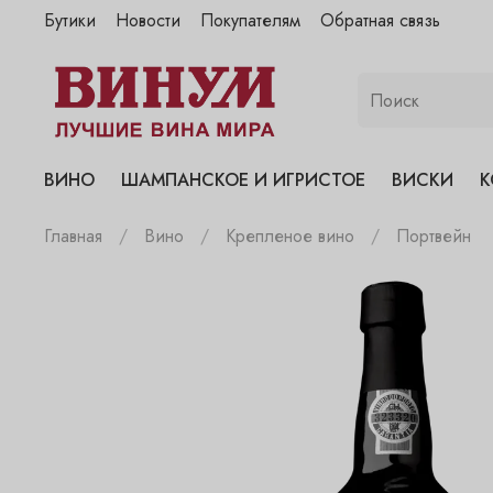
Бутики
Новости
Покупателям
Обратная связь
"Винум" на Полянке
"Винум" на Гранатном
"Винум" на Сухаревском
"Винум" на Пречистенке
ВИНО
ШАМПАНСКОЕ И ИГРИСТОЕ
ВИСКИ
К
"Винум" на Садовнической
Главная
Вино
Крепленое вино
Портвейн