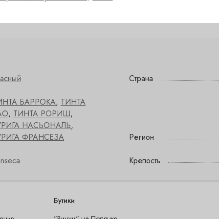
Садовническая — в нали
✓
расный
Страна
ИНТА БАРРОКА
,
ТИНТА
АО
,
ТИНТА РОРИШ
,
УРИГА НАСЬОНАЛЬ
,
УРИГА ФРАНСЕЗА
Регион
onseca
Крепость
Бутики
шение
"Винум" на Полянке