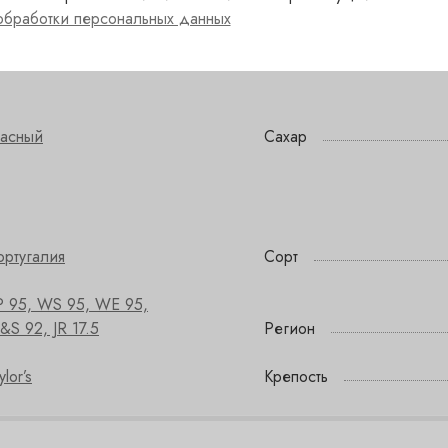
обработки персональных данных
расный
Сахар
ортугалия
Сорт
P 95, WS 95, WE 95,
S 92, JR 17.5
Регион
ylor’s
Крепость