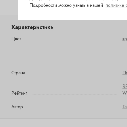
Подробности можно узнать в нашей
политике 
Характеристики
Цвет
к
Страна
П
R
Рейтинг
W&
Автор
Ta