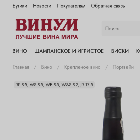
Бутики
Новости
Покупателям
Обратная связь
"Винум" на Полянке
"Винум" на Гранатном
"Винум" на Сухаревском
"Винум" на Пречистенке
ВИНО
ШАМПАНСКОЕ И ИГРИСТОЕ
ВИСКИ
К
"Винум" на Садовнической
Главная
Вино
Крепленое вино
Портвейн
RP 95, WS 95, WE 95, W&S 92, JR 17.5