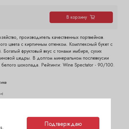
В корзину
зяйство, производитель качественных портвейнов.
ого цвета с кирпичным оттенком. Комплексный букет с
. Богатый фруктовый вкус с тонами имбиря, сухих
синовой цедры. В долгом минеральном послевкусии
и белого шоколада. Рейтинги: Wine Spectator - 90/100.
тике
ня)
2 дня)
егодня)
(1-2 дня)
Подтверждаю
каз
(1-2 дня)
s.