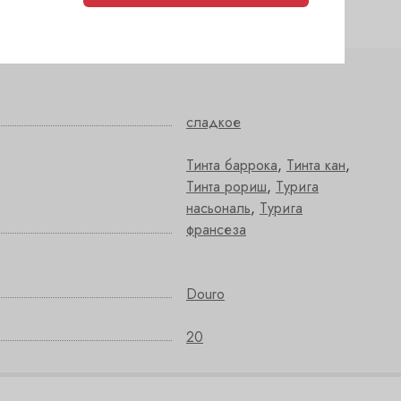
сладкое
Тинта баррока
,
Тинта кан
,
Тинта рориш
,
Турига
насьональ
,
Турига
франсеза
Douro
20