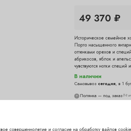
49 370 ₽
Историческое семейное хо
Порто насыщенного янтарн
оттенками орехов и специй
абрикосов, яблок и апель
чувствуются нотки специй 
В наличии
Самовывоз
сегодня
, в 1 бу
Полянка — под заказ
(1-2 д
?
Гранатный — под заказ
(1-
?
Сухаревка — в наличии
(с
✓
Пречистенка — под заказ
?
Садовническая — под за
вое совершеннолетие и согласие на обработку файлов cookie
?