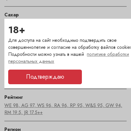
Сахар
сладкое
18+
Страна
Для доступа на сайт необходимо подтвердить свое
совершеннолетие и согласие на обработку файлов cookie
Португалия
Подробности можно узнать в нашей
политике обработки
персональных данных
Сорт
тинта баррока
,
тинта кан
,
тинта рориш
,
турига насьональ
,
Подтверждаю
турига франсеза
Рейтинг
WE 98, AG 97, WS 96, RA 96, RP 95, W&S 95, GW 94,
RM 19.5, JR 17.5++
Регион