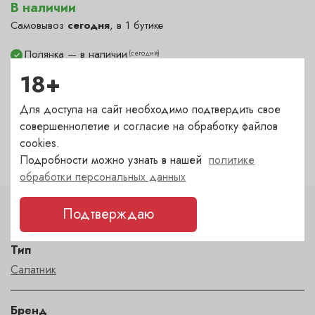
В наличии
Самовывоз
сегодня
, в 1 бутике
Полянка — в наличии
(сегодня)
✓
Гранатный — под заказ
(1-2 дня)
18+
?
Сухаревка — под заказ
(1-2 дня)
?
Для доступа на сайт необходимо подтвердить свое
Пречистенка — под заказ
(1-2 дня)
?
совершеннолетие и согласие на обработку файлов
Садовническая — под заказ
(1-2 дня)
?
cookies.
Подробности можно узнать в нашей
политике
обработки персональных данных
Подтверждаю
Характеристики
Тип
Салатник
Бренд