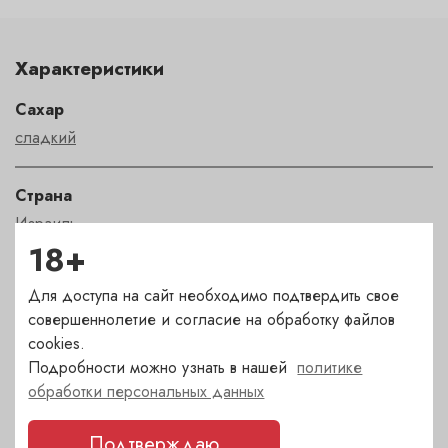
Характеристики
Сахар
сладкий
Страна
Израиль
18+
Сорт
Для доступа на сайт необходимо подтвердить свое
Мускат
совершеннолетие и согласие на обработку файлов
cookies.
Регион
Подробности можно узнать в нашей
политике
обработки персональных данных
Golan Heights
Подтверждаю