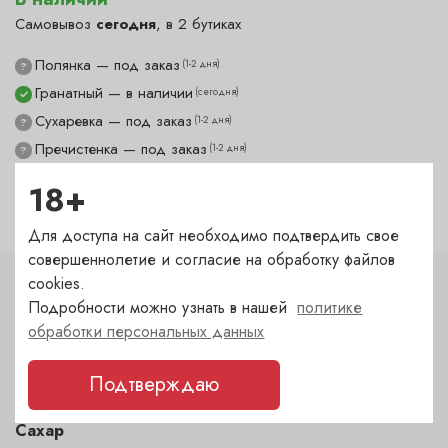
Самовывоз
сегодня
, в 2 бутиках
Полянка — под заказ
(1-2 дня)
?
Гранатный — в наличии
(сегодня)
✓
Сухаревка — под заказ
(1-2 дня)
?
Пречистенка — под заказ
(1-2 дня)
?
Садовническая — в наличии
(сегодня)
✓
18+
Для доступа на сайт необходимо подтвердить свое
совершеннолетие и согласие на обработку файлов
cookies.
Характеристики
Подробности можно узнать в нашей
политике
обработки персональных данных
Цвет
белый
Подтверждаю
Сахар