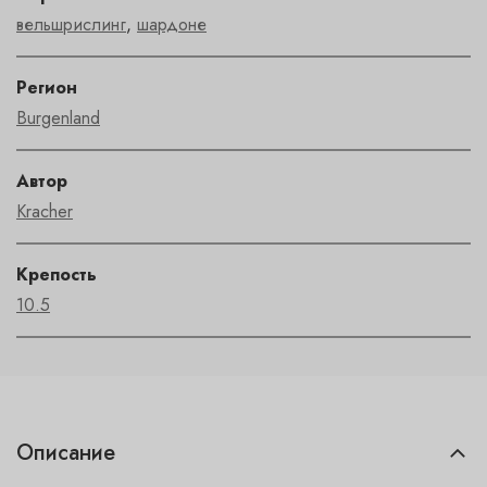
вельшрислинг
,
шардоне
Регион
Burgenland
Автор
Kracher
Крепость
10.5
Описание