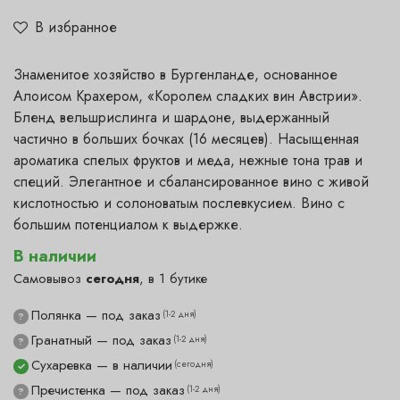
В избранное
Знаменитое хозяйство в Бургенланде, основанное
Алоисом Крахером, «Королем сладких вин Австрии».
Бленд вельшрислинга и шардоне, выдержанный
частично в больших бочках (16 месяцев). Насыщенная
ароматика спелых фруктов и меда, нежные тона трав и
специй. Элегантное и сбалансированное вино с живой
кислотностью и солоноватым послевкусием. Вино с
большим потенциалом к выдержке.
В наличии
Самовывоз
сегодня
, в 1 бутике
Полянка — под заказ
(1-2 дня)
?
Гранатный — под заказ
(1-2 дня)
?
Сухаревка — в наличии
(сегодня)
✓
Пречистенка — под заказ
(1-2 дня)
?