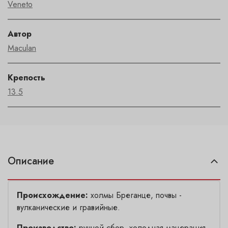
Veneto
Автор
Maculan
Крепость
13.5
Описание
Происхождение:
холмы Бреганце, почвы -
вулканические и гравийные.
Производство:
ручной сбор, холодная мацерация