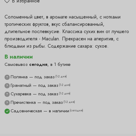
В избранное
Соломенный цвет, в аромате насыщенный, с нотками
тропических фруктов, вкус сбалансированный,
длительное послевкусие. Классика сухих вин от лучшего
производителя - Maculan. Прекрасен на аперитив, с
блюдами из рыбы. Содержание сахара: сухое.
В наличии
Самовывоз
сегодня
, в 1 бутике
Полянка — под заказ
(1-2 дня)
?
Гранатный — под заказ
(1-2 дня)
?
Сухаревка — под заказ
(1-2 дня)
?
Пречистенка — под заказ
(1-2 дня)
?
Садовническая — в наличии
(сегодня)
✓