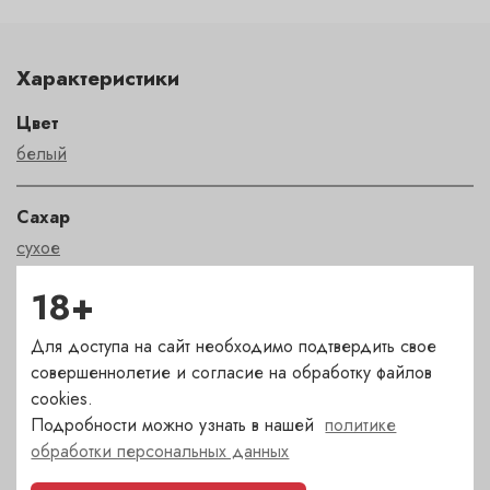
Характеристики
Цвет
белый
Сахар
сухое
18+
Страна
Франция
Для доступа на сайт необходимо подтвердить свое
совершеннолетие и согласие на обработку файлов
cookies.
Сорт
Подробности можно узнать в нашей
политике
шардоне
обработки персональных данных