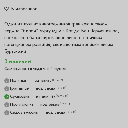
В избранное
Один из лучших виноградников гран крю в самом
сердце "белой" Бургундии в Кот де Бон. Гармоничное,
прекрасно сбалансированное вино, с отличным
потенциалом развития, свойственным великим винам
Бургундии.
В наличии
Самовывоз
сегодня
, в 1 бутике
Полянка — под заказ
(1-2 дня)
?
Гранатный — под заказ
(1-2 дня)
?
Сухаревка — в наличии
(сегодня)
✓
Пречистенка — под заказ
(1-2 дня)
?
Садовническая — под заказ
(1-2 дня)
?