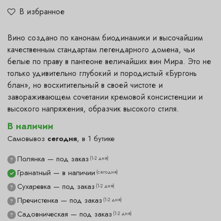
В избранное
Вино создано по канонам биодинамики и высочайшим
качественным стандартам легендарного домена, чьи
белые по праву в пантеоне величайших вин Мира. Это не
только удивительно глубокий и породистый «Бургонь
блан», но восхитительный в своей чистоте и
завораживающем сочетании кремовой консистенции и
высокого напряжения, образчик высокого стиля.
В наличии
Самовывоз
сегодня
, в 1 бутике
Полянка — под заказ
(1-2 дня)
?
Гранатный — в наличии
(сегодня)
✓
Сухаревка — под заказ
(1-2 дня)
?
Пречистенка — под заказ
(1-2 дня)
?
Садовническая — под заказ
(1-2 дня)
?