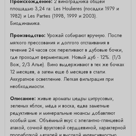
Происхождение:
2 виноградника общей
площадью 3,24 га: Les Houlieres (посадки 1979 и
1982) и Les Parties (1998, 1999 и 2003).
Биодинамика.
Производство:
Урожай собирают вручную. После
мягкого прессования и долгого отстаивания в
течение 24 часов сок переливают в дубовые бочки,
где проходит ферментация. Новый дуб - 12%. (1/3
Вож, 2/3 Алье). Вино выдерживают в тех же бочках
12 месяцев, а затем еще 6 месяцев в стали.
Аккуратное осветление. Легкая фильтрация при
необходимости.
Описание:
живые ароматы цедры цитрусовых,
зеленых яблок, мёда и воска, едва заметные
редуктивные и минеральные нюансы добавляют
особый шик. Объёмный вкус с элегантно-глянцевой
атакой, сочной фруктовой сердцевиной, характерной
проработкой деталей и высокой интенсивностью