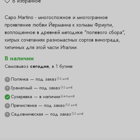
В избранное
Capo Martino - многосложное и многогранное
проявление любви Йерманна к холмам Фриули,
воплощенное в древней методике "полевого сбора",
хитрых сочетаниях разномастных сортов винограда,
типичных для этой части Италии.
В наличии
Самовывоз
сегодня
, в 1 бутике
Полянка — под заказ
(1-2 дня)
?
Гранатный — под заказ
(1-2 дня)
?
Сухаревка — в наличии
(сегодня)
✓
Пречистенка — под заказ
(1-2 дня)
?
Садовническая — под заказ
(1-2 дня)
?