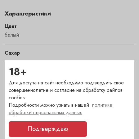
Характеристики
Цвет
белый
Сахар
сухое
18+
Страна
Для доступа на сайт необходимо подтвердить свое
Италия
совершеннолетие и согласие на обработку файлов
cookies.
Подробности можно узнать в нашей
политике
Сорт
обработки персональных данных
мальвазия
,
пиколит
,
пино бьянко
,
риболла джалла
,
фриулано
Подтверждаю