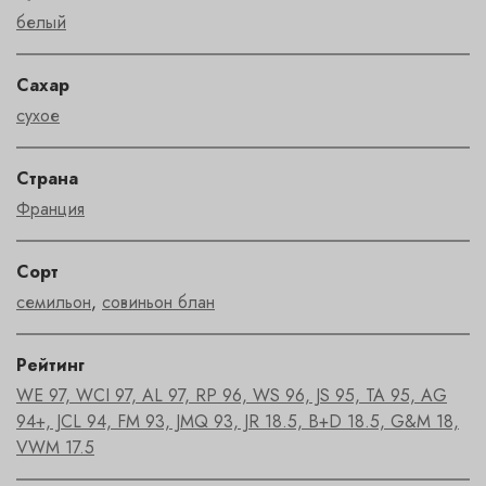
белый
Сахар
сухое
Страна
Франция
Сорт
семильон
,
совиньон блан
Рейтинг
WE 97, WCI 97, AL 97, RP 96, WS 96, JS 95, TA 95, AG
94+, JCL 94, FM 93, JMQ 93, JR 18.5, B+D 18.5, G&M 18,
VWM 17.5