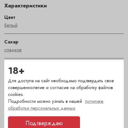
Характеристики
Цвет
белый
Сахар
сладкое
Страна
18+
Франция
Для доступа на сайт необходимо подтвердить свое
совершеннолетие и согласие на обработку файлов
Сорт
cookies.
мускадель
,
семильон
,
совиньон блан
Подробности можно узнать в нашей
политике
обработки персональных данных
Регион
Подтверждаю
Bordeaux