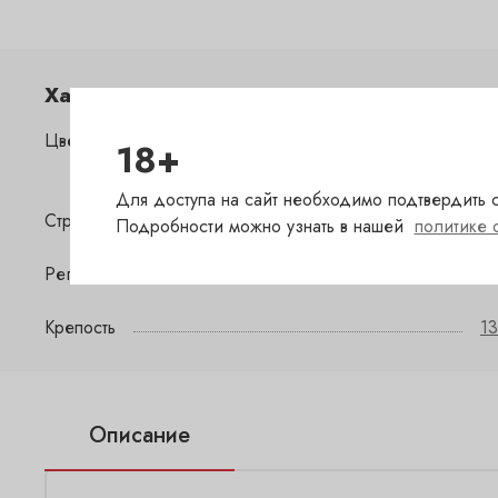
Характеристики
Цвет
б
18+
Для доступа на сайт необходимо подтвердить с
Страна
Ф
Подробности можно узнать в нашей
политике 
Регион
Ba
Крепость
13
Описание