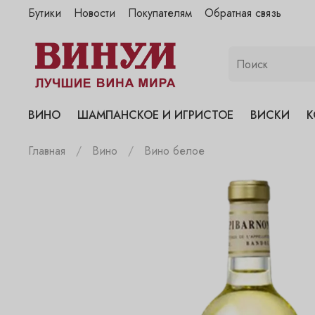
Бутики
Новости
Покупателям
Обратная связь
"Винум" на Полянке
"Винум" на Гранатном
"Винум" на Сухаревском
"Винум" на Пречистенке
ВИНО
ШАМПАНСКОЕ И ИГРИСТОЕ
ВИСКИ
К
"Винум" на Садовнической
Главная
Вино
Вино белое