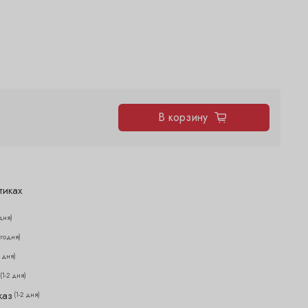
В корзину
тиках
дня)
егодня)
2 дня)
(1-2 дня)
каз
(1-2 дня)