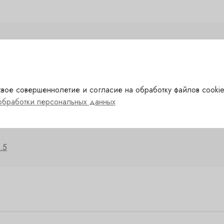
елый
Сахар
вое совершеннолетие и согласие на обработку файлов cookie
ранция
Сорт
обработки персональных данных
ndol
Автор
.5