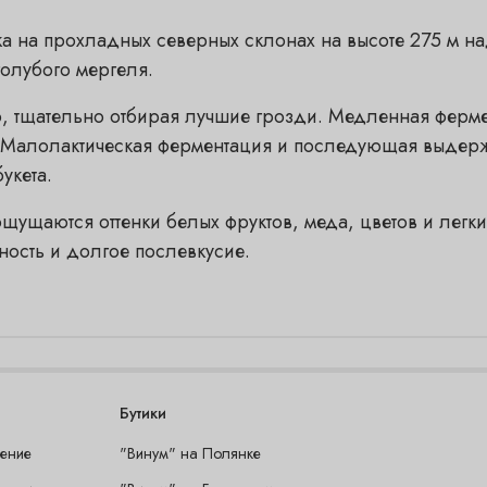
а на прохладных северных склонах на высоте 275 м н
олубого мергеля.
 тщательно отбирая лучшие грозди. Медленная фермен
. Малолактическая ферментация и последующая выдержк
укета.
 ощущаются оттенки белых фруктов, меда, цветов и лег
ность и долгое послевкусие.
Бутики
шение
"Винум" на Полянке