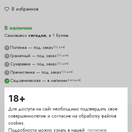
В избранное
В наличии
Самовывоз
сегодня
, в 1 бутике
Полянка — под заказ
(1-2 дня)
?
Гранатный — под заказ
(1-2 дня)
?
Сухаревка — под заказ
(1-2 дня)
?
Пречистенка — под заказ
(1-2 дня)
?
Садовническая — в наличии
(сегодня)
✓
18+
Для доступа на сайт необходимо подтвердить свое
совершеннолетие и согласие на обработку файлов
Характеристики
cookies.
Цвет
Подробности можно узнать в нашей
политике