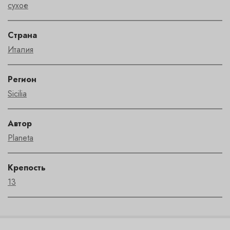
сухое
Страна
Италия
Регион
Sicilia
Автор
Planeta
Крепость
13