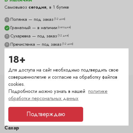
Самовывоз
сегодня
, в 1 бутике
Полянка — под заказ
(1-2 дня)
?
Гранатный — в наличии
(сегодня)
✓
Сухаревка — под заказ
(1-2 дня)
?
Пречистенка — под заказ
(1-2 дня)
?
Садовническая — под заказ
(1-2 дня)
?
18+
Для доступа на сайт необходимо подтвердить свое
совершеннолетие и согласие на обработку файлов
cookies.
Характеристики
Подробности можно узнать в нашей
политике
обработки персональных данных
Цвет
белый
Подтверждаю
Сахар