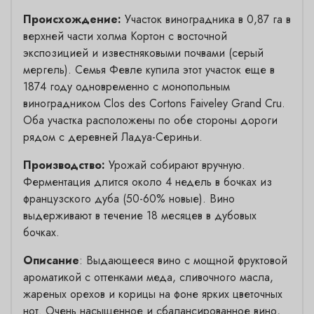
Происхождение:
Участок виноградника в 0,87 га в
верхней части холма Кортон с восточной
экспозицией и известняковыми почвами (серый
мергель). Семья Февле купила этот участок еще в
1874 году одновременно с монопольным
виноградником Clos des Cortons Faiveley Grand Cru.
Оба участка расположены по обе стороны дороги
рядом с деревней Ладуа-Сериньи.
Производство:
Урожай собирают вручную.
Ферментация длится около 4 недель в бочках из
французского дуба (50-60% новые). Вино
выдерживают в течение 18 месяцев в дубовых
бочках.
Описание
: Выдающееся вино с мощной фруктовой
ароматикой с оттенками меда, сливочного масла,
жареных орехов и корицы на фоне ярких цветочных
нот. Очень насыщенное и сбалансированное вино,