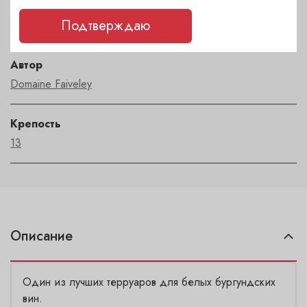
Регион
Подтверждаю
Bourgogne
Автор
Domaine Faiveley
Крепость
13
Описание
Один из лучших терруаров для белых бургундских
вин.