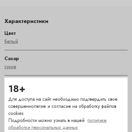
Характеристики
Цвет
белый
Сахар
сухое
Страна
18+
Франция
Для доступа на сайт необходимо подтвердить свое
совершеннолетие и согласие на обработку файлов
Сорт
cookies.
шардоне
Подробности можно узнать в нашей
политике
обработки персональных данных