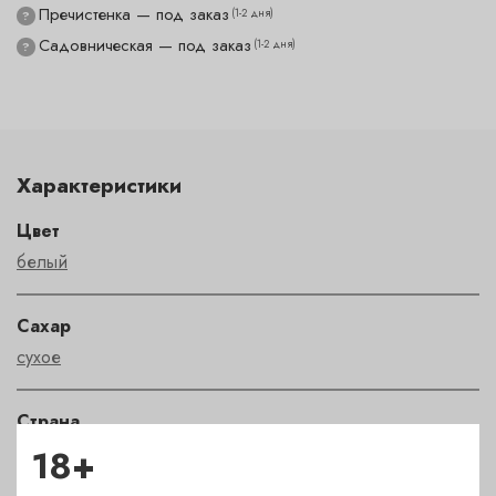
Пречистенка — под заказ
(1-2 дня)
?
Садовническая — под заказ
(1-2 дня)
?
Характеристики
Цвет
белый
Сахар
сухое
Страна
Италия
18+