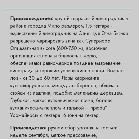
Происхождение:
крутой террасный виноградник в
районе городка Мило размером 1,5 гектара -
единственный виноградник на Этне, где Этна Бьянко
разрешено маркировать вина как Супериоре.
Оптимальная высота (600-750 м), восточная
ориентация склона и близость к морю,
обеспечивают равномерное позднее вызревание
винограда и хорошие уровни кислотности. Возраст
лоз - от 30 до 60 лет. Лозы карриканте
культивируются по методу альберелло, обвивают
стойки из каштана, подобно маленьким деревцам.
Глубокая, мягкая вулканическая почва, богатая
вулканическим пеплом и галькой - "ripiddu".
Урожайность с гектара: 6 тонн на гектар.
Производство:
ручной сбор урожая на третьей
неделе сентября, мягкое прессование,