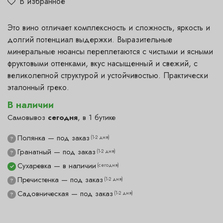
В избранное
Это вино отличает комплексность и сложность, яркость и
долгий потенциал выдержки. Выразительные
минеральные нюансы переплетаются с чистыми и ясными
фруктовыми оттенками, вкус насыщенный и свежий, с
великолепной структурой и устойчивостью. Практически
эталонный греко.
В наличии
Самовывоз
сегодня
, в 1 бутике
Полянка — под заказ
(1-2 дня)
?
Гранатный — под заказ
(1-2 дня)
?
Сухаревка — в наличии
(сегодня)
✓
Пречистенка — под заказ
(1-2 дня)
?
Садовническая — под заказ
(1-2 дня)
?