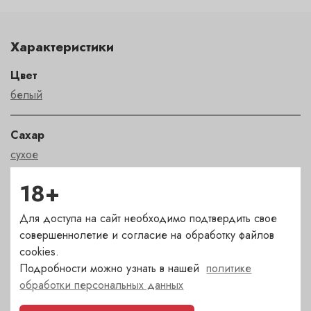
Характеристики
Цвет
белый
Сахар
сухое
18+
Страна
Италия
Для доступа на сайт необходимо подтвердить свое
совершеннолетие и согласие на обработку файлов
cookies.
Сорт
Подробности можно узнать в нашей
политике
греко
обработки персональных данных