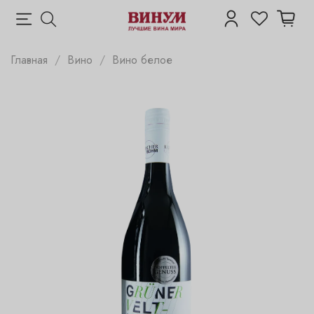
Главная
Вино
Вино белое