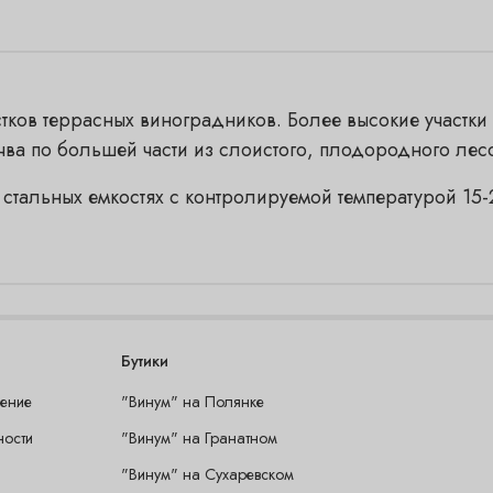
тков террасных виноградников. Более высокие участки
чва по большей части из слоистого, плодородного лес
стальных емкостях с контролируемой температурой 15-
Бутики
шение
"Винум" на Полянке
ности
"Винум" на Гранатном
"Винум" на Сухаревском