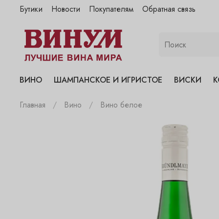
Бутики
Новости
Покупателям
Обратная связь
"Винум" на Полянке
"Винум" на Гранатном
"Винум" на Сухаревском
"Винум" на Пречистенке
ВИНО
ШАМПАНСКОЕ И ИГРИСТОЕ
ВИСКИ
К
"Винум" на Садовнической
Главная
Вино
Вино белое