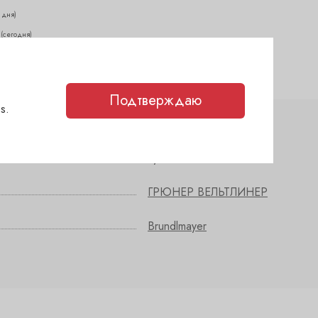
2 дня)
(сегодня)
чии
(сегодня)
Подтверждаю
s.
сухое
ГРЮНЕР ВЕЛЬТЛИНЕР
Brundlmayer