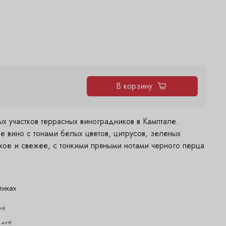
В корзину
х участков террасных виноградников в Камптале.
е вино с тонами белых цветов, цитрусов, зеленых
ухое и свежее, с тонкими пряными нотами черного перца
тиках
ня)
2 дня)