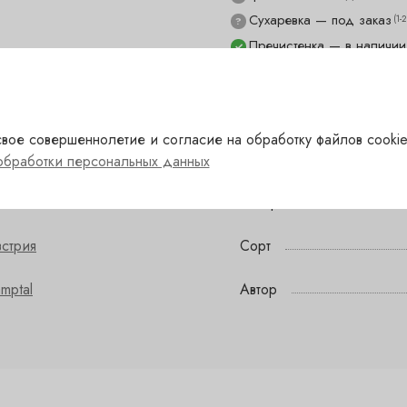
Сухаревка — под заказ
(1-
?
Пречистенка — в наличии
✓
Садовническая — в нали
✓
вое совершеннолетие и согласие на обработку файлов cookie
обработки персональных данных
елый
Сахар
стрия
Сорт
mptal
Автор