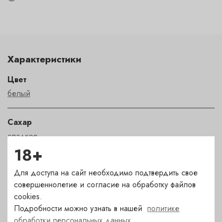
Характеристики
Цвет
белый
Сахар
сладкое
18+
Страна
Для доступа на сайт необходимо подтвердить свое
Румыния
совершеннолетие и согласие на обработку файлов
cookies.
Сорт
Подробности можно узнать в нашей
политике
обработки персональных данных
фетяска белая
,
фетяска регала