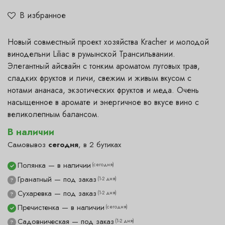
В избранное
Новый совместный проект хозяйства Kracher и молодой
винодельни Liliac в румынской Трансильвании.
Элегантный айсвайн с тонким ароматом луговых трав,
сладких фруктов и личи, свежим и живым вкусом с
нотами ананаса, экзотических фруктов и меда. Очень
насыщенное в аромате и энергичное во вкусе вино с
великолепным балансом.
В наличии
Самовывоз
сегодня
, в 2 бутиках
Полянка — в наличии
(сегодня)
✓
Гранатный — под заказ
(1-2 дня)
?
Сухаревка — под заказ
(1-2 дня)
?
Пречистенка — в наличии
(сегодня)
✓
Садовническая — под заказ
(1-2 дня)
?