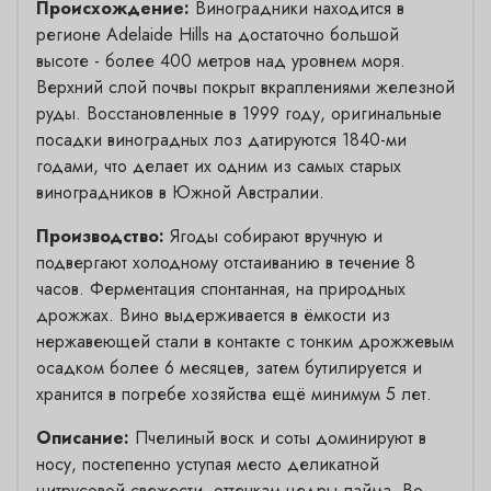
Происхождение:
Виноградники находится в
регионе Adelaide Hills на достаточно большой
высоте - более 400 метров над уровнем моря.
Верхний слой почвы покрыт вкраплениями железной
руды. Восстановленные в 1999 году, оригинальные
посадки виноградных лоз датируются 1840-ми
годами, что делает их одним из самых старых
виноградников в Южной Австралии.
Производство:
Ягоды собирают вручную и
подвергают холодному отстаиванию в течение 8
часов. Ферментация спонтанная, на природных
дрожжах. Вино выдерживается в ёмкости из
нержавеющей стали в контакте с тонким дрожжевым
осадком более 6 месяцев, затем бутилируется и
хранится в погребе хозяйства ещё минимум 5 лет.
Описание:
Пчелиный воск и соты доминируют в
носу, постепенно уступая место деликатной
цитрусовой свежести, оттенкам цедры лайма. Во