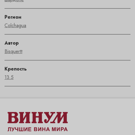
Регион
Colchagua
Автор
Bisquertt
Крепость
13.5