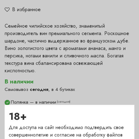
В избранное
Семейное чилийское хозяйство, знаменитый
производитель вин премиального сегмента. Роскошное
шардоне, частично выдержанное во французском дубе.
Вино золотистого цвета с ароматами ананаса, манго и
персика, нотами ванили и сливочного масла. Богатая
текстура вина сбалансирована освежающей
кислотностью.
В наличии
Самовывоз
сегодня
, в 4 бутиках
Полянка — в наличии
(сегодня)
✓
Гранатный — под заказ
(1-2 дня)
?
18+
Сухаревка — в наличии
(сегодня)
✓
Для доступа на сайт необходимо подтвердить свое
Пречистенка — в наличии
(сегодня)
✓
совершеннолетие и согласие на обработку файлов
Садовническая — в наличии
(сегодня)
✓