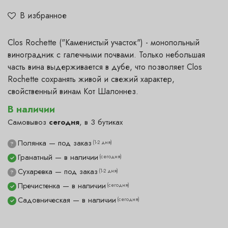
В избранное
Clos Rochette ("Каменистый участок") - монопольный
виноградник с галечными почвами. Только небольшая
часть вина выдерживается в дубе, что позволяет Clos
Rochette сохранять живой и свежий характер,
свойственный винам Кот Шалоннез.
В наличии
Самовывоз
сегодня
, в 3 бутиках
Полянка — под заказ
(1-2 дня)
?
Гранатный — в наличии
(сегодня)
✓
Сухаревка — под заказ
(1-2 дня)
?
Пречистенка — в наличии
(сегодня)
✓
Садовническая — в наличии
(сегодня)
✓