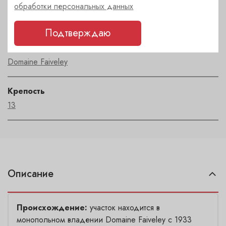
Регион
обработки персональных данных
Bourgogne
Подтверждаю
Автор
Domaine Faiveley
Крепость
13
Описание
Происхождение:
участок находится в
монопольном владении Domaine Faiveley с 1933