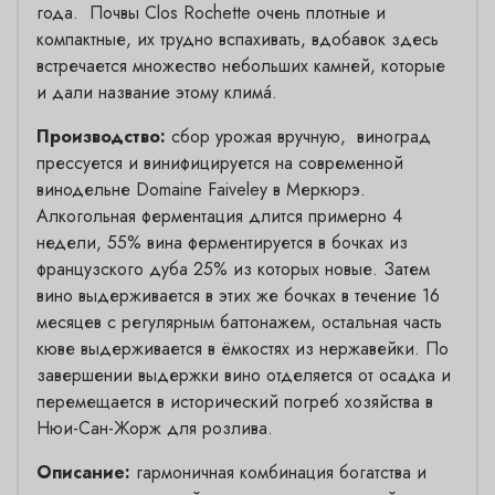
года. Почвы Clos Rochette очень плотные и
компактные, их трудно вспахивать, вдобавок здесь
встречается множество небольших камней, которые
и дали название этому климá.
Производство:
сбор урожая вручную, виноград
прессуется и винифицируется на современной
винодельне Domaine Faiveley в Меркюрэ.
Алкогольная ферментация длится примерно 4
недели, 55% вина ферментируется в бочках из
французского дуба 25% из которых новые. Затем
вино выдерживается в этих же бочках в течение 16
месяцев с регулярным баттонажем, остальная часть
кюве выдерживается в ёмкостях из нержавейки. По
завершении выдержки вино отделяется от осадка и
перемещается в исторический погреб хозяйства в
Нюи-Сан-Жорж для розлива.
Описание:
гармоничная комбинация богатства и