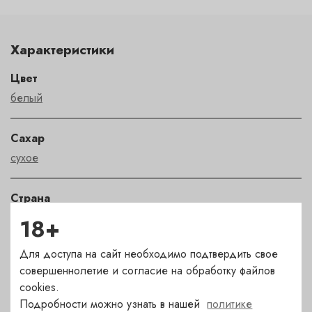
Характеристики
Цвет
белый
Сахар
сухое
Страна
Франция
18+
Для доступа на сайт необходимо подтвердить свое
Сорт
совершеннолетие и согласие на обработку файлов
шардоне
cookies.
Подробности можно узнать в нашей
политике