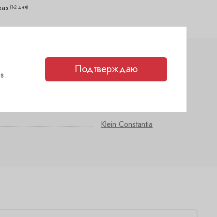
каз
(1-2 дня)
Подтверждаю
s.
сухое
Рислинг
Klein Constantia