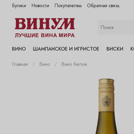
Бутики
Новости
Покупателям
Обратная связь
"Винум" на Полянке
"Винум" на Гранатном
"Винум" на Сухаревском
"Винум" на Пречистенке
ВИНО
ШАМПАНСКОЕ И ИГРИСТОЕ
ВИСКИ
К
"Винум" на Садовнической
Главная
Вино
Вино белое