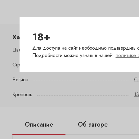
18+
Характеристики
Для доступа на сайт необходимо подтвердить с
Цвет
б
Подробности можно узнать в нашей
политике 
Страна
Ю
Регион
C
Крепость
13
Описание
Об авторе