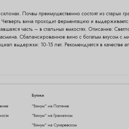
клонах. Почвы преимущественно состоят из старых гр
Четверть вина проходит ферментацию и выдерживается 
авшаяся часть – в стальных емкостях. Описание: Светл
 жасмина. Сбалансированное вино с богатым вкусом с
циал выдержки: 10-15 лет. Рекомендуется в качестве а
Бутики
шение
"Винум" на Полянке
ности
"Винум" на Гранатном
"Винум" на Сухаревском