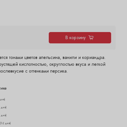
В корзину
ется тонами цветов апельсина, ванили и кориандра.
устящей кислотностью, округлостью вкуса и легкой
ослевкусие с оттенками персика.
тике
дня)
2 дня)
2 дня)
(1-2 дня)