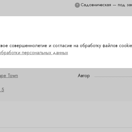
Садовническая — под за
?
вое совершеннолетие и согласие на обработку файлов cookie
елый
Сахар
обработки персональных данных
жная Африка
Сорт
ape Town
Автор
.5