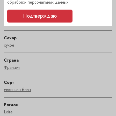
обработки персональных данных
Характеристики
Подтверждаю
Цвет
белый
Сахар
сухое
Страна
Франция
Сорт
совиньон блан
Регион
Loire