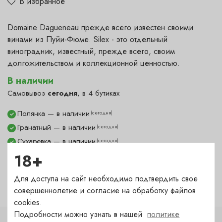
В избранное
Domaine Dagueneau прежде всего известен своими
винами из Пуйи-Фюме. Silex - это отдельный
виноградник, известный, прежде всего, своим
долгожительством и коллекционной ценностью.
В наличии
Самовывоз
сегодня
, в 4 бутиках
Полянка — в наличии
(сегодня)
✓
Гранатный — в наличии
(сегодня)
✓
Сухаревка — в наличии
(сегодня)
✓
Пречистенка — под заказ
18+
(1-2 дня)
?
Садовническая — в наличии
(сегодня)
✓
Для доступа на сайт необходимо подтвердить свое
совершеннолетие и согласие на обработку файлов
cookies.
Подробности можно узнать в нашей
политике