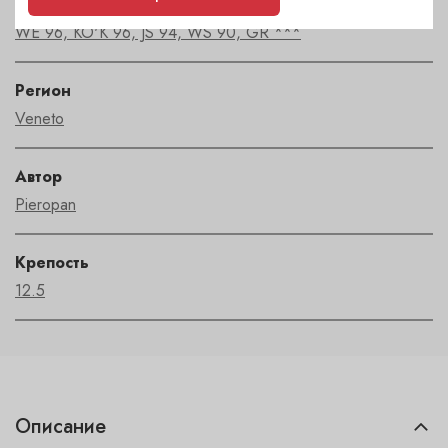
Рейтинг
WE 96, KO'K 96, JS 94, WS 90, GR ***
Регион
Veneto
Автор
Pieropan
Крепость
12.5
Описание