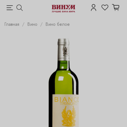
Главная
Вино
Вино белое