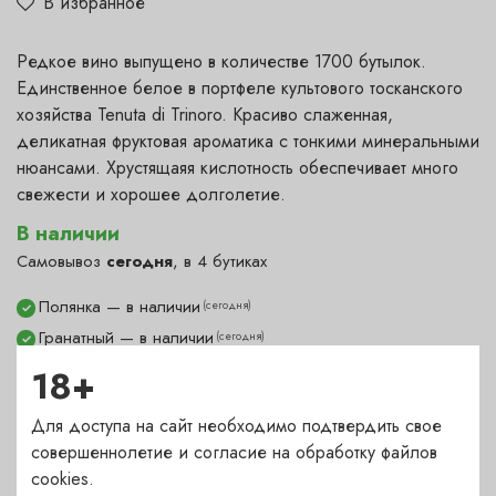
В избранное
Редкое вино выпущено в количестве 1700 бутылок.
Единственное белое в портфеле культового тосканского
хозяйства Tenuta di Trinoro. Красиво слаженная,
деликатная фруктовая ароматика с тонкими минеральными
нюансами. Хрустящаяя кислотность обеспечивает много
свежести и хорошее долголетие.
В наличии
Самовывоз
сегодня
, в 4 бутиках
Полянка — в наличии
(сегодня)
✓
Гранатный — в наличии
(сегодня)
✓
Сухаревка — в наличии
(сегодня)
✓
18+
Пречистенка — под заказ
(1-2 дня)
?
Для доступа на сайт необходимо подтвердить свое
Садовническая — в наличии
(сегодня)
✓
совершеннолетие и согласие на обработку файлов
cookies.