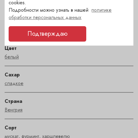
cookies.
Подробности можно узнать в нашей
политике
обработки персональных данных
Подтверждаю
Характеристики
Цвет
белый
Сахар
сладкое
Страна
Венгрия
Сорт
мускат
,
фурминт
,
харшлевелю