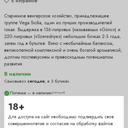
В избранное
Старинное венгерское хозяйство, принадлежащее
группе Vega Sicilia, один из лучших производителей
токая. Выдержка в 136-литровых (называемых «Gönc») и
220-литровых («Szerednye») небольших бочках 2-3 года,
затем год в бутылке. Вино с необычайным балансом,
великолепной комплексной и очень богатой ароматикой,
долгим послевкусием и превосходным потенциалом
развития.
В наличии
Самовывоз
сегодня
, в 3 бутиках
Полянка — в наличии
(сегодня)
✓
Гранатный — под заказ
(1-2 дня)
?
18+
Сухаревка — в наличии
(сегодня)
✓
Для доступа на сайт необходимо подтвердить свое
Пречистенка — в наличии
(сегодня)
✓
совершеннолетие и согласие на обработку файлов
Садовническая — под заказ
(1-2 дня)
?