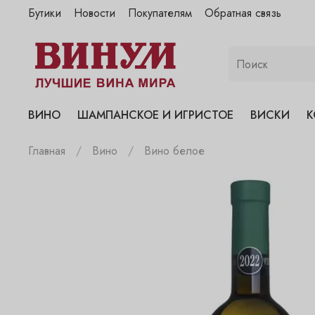
Бутики
Новости
Покупателям
Обратная связь
"Винум" на Полянке
"Винум" на Гранатном
"Винум" на Сухаревском
"Винум" на Пречистенке
ВИНО
ШАМПАНСКОЕ И ИГРИСТОЕ
ВИСКИ
К
"Винум" на Садовнической
Главная
Вино
Вино белое