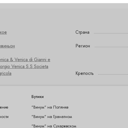
хое
Страна
овиньон
Регион
nica & Venica di Gianni e
orgio Venica S.S Societa
ricola
Крепость
Бутики
шение
"Винум" на Полянке
ности
"Винум" на Гранатном
"Винум" на Сухаревском