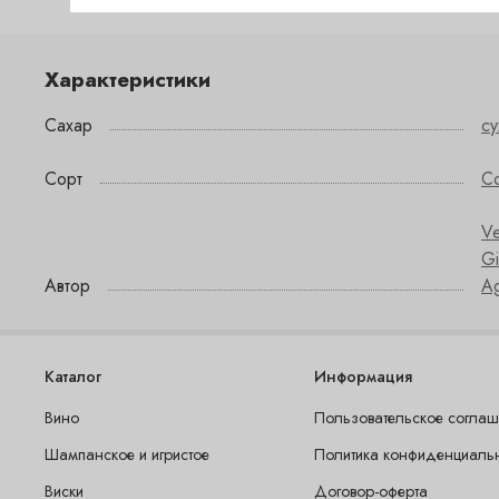
Характеристики
Сахар
су
Сорт
С
Ve
Gi
Автор
Ag
Каталог
Информация
Вино
Пользовательское согла
Шампанское и игристое
Политика конфиденциаль
Виски
Договор-оферта