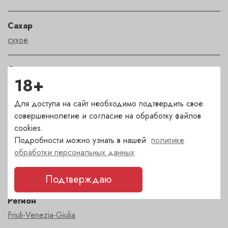
Сахар
сухое
Страна
18+
Италия
Для доступа на сайт необходимо подтвердить свое
Сорт
совершеннолетие и согласие на обработку файлов
другие белые сорта
,
шардоне
cookies.
Подробности можно узнать в нашей
политике
обработки персональных данных
Рейтинг
DW 94, JS 95
Подтверждаю
Регион
Friuli-Venezia-Giulia