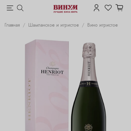
Главная
Шампанское и игристое
Вино игристое