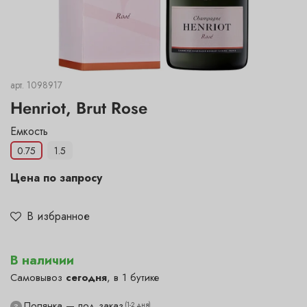
арт.
1098917
Henriot, Brut Rose
Емкость
0.75
1.5
Цена по запросу
В избранное
В наличии
Самовывоз
сегодня
, в 1 бутике
Полянка — под заказ
(1-2 дня)
?