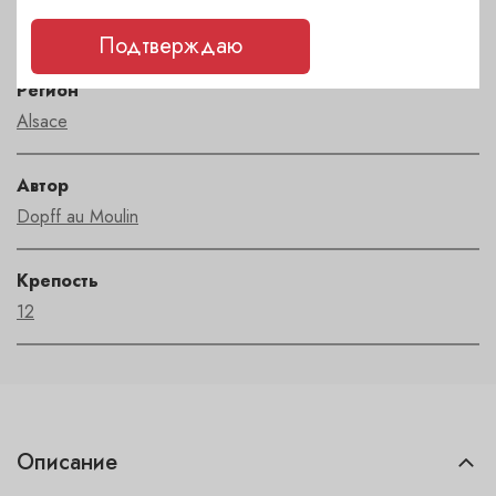
Пино Нуар
Подтверждаю
Регион
Alsace
Автор
Dopff au Moulin
Крепость
12
Описание