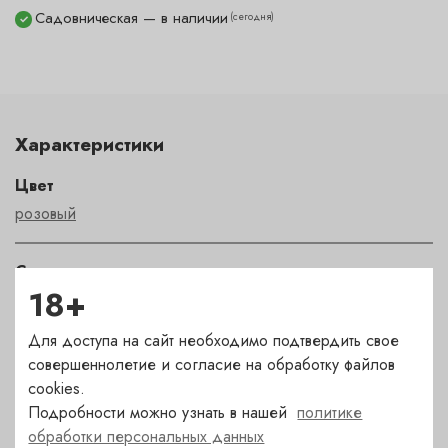
Садовническая — в наличии
(сегодня)
✓
Характеристики
Цвет
розовый
Сахар
18+
экстра брют
Для доступа на сайт необходимо подтвердить свое
Страна
совершеннолетие и согласие на обработку файлов
Франция
cookies.
Подробности можно узнать в нашей
политике
обработки персональных данных
Сорт