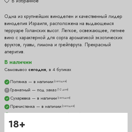
В избранное
Одна из крупнейших виноделен и качественный лидер
виноделия Израиля, расположена на выдающемся
терруаре Голанских высот. Легкое, освежающее, летнее
вино с характерной для сорта ароматикой экзотических
фруктов, гуавы, лимона и грейпфрута. Прекрасный
аперитив.
В наличии
Самовывоз
сегодня
, в 4 бутиках
Полянка — в наличии
(сегодня)
✓
Гранатный — под заказ
(1-2 дня)
?
Сухаревка — в наличии
(сегодня)
✓
Пречистенка — в наличии
(сегодня)
✓
Садовническая — в наличии
(сегодня)
✓
18+