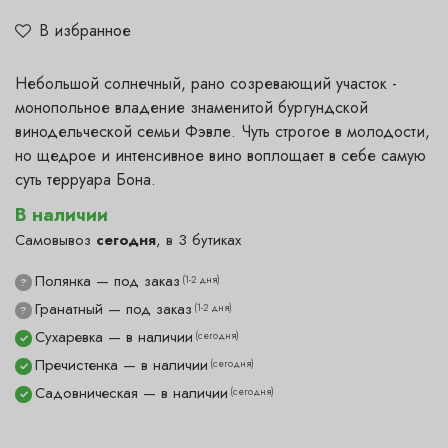
В избранное
Небольшой солнечный, рано созревающий участок -
монопольное владение знаменитой бургундской
винодельческой семьи Фэвле. Чуть строгое в молодости,
но щедрое и интенсивное вино воплощает в себе самую
суть терруара Бона.
В наличии
Самовывоз
сегодня
, в 3 бутиках
Полянка — под заказ
(1-2 дня)
?
Гранатный — под заказ
(1-2 дня)
?
Сухаревка — в наличии
(сегодня)
✓
Пречистенка — в наличии
(сегодня)
✓
Садовническая — в наличии
(сегодня)
✓