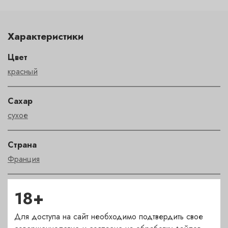
Характеристики
Цвет
красный
Сахар
сухое
Страна
Франция
Сорт
18+
пино нуар
Для доступа на сайт необходимо подтвердить свое