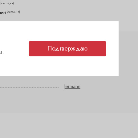
(сегодня)
чии
(сегодня)
Подтверждаю
s.
сухое
блауфранкиш
,
пино нуар
Jermann