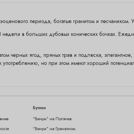
ценового периода, богатые гранитом и песчаником. У
3 недели в больших дубовых конических бочках. Ежед
ом черных ягод, пряных трав и подлеска, элегантное
к употреблению, но при этом имеют хороший потенциа
Бутики
шение
"Винум" на Полянке
ности
"Винум" на Гранатном