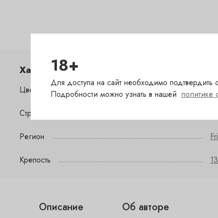
18+
Характеристики
Для доступа на сайт необходимо подтвердить с
Цвет
к
Подробности можно узнать в нашей
политике 
Страна
И
Регион
Fr
Крепость
13
Описание
Об авторе