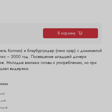
В корзину
ель Коллио) и блаубургундер (пино нуар) с доминантой
елиз – 2000 год. Посвящение младшей дочери
е. Молодые винтажи готовы к употреблению, но при
нциал выдержки.
тиках
дня)
2 дня)
егодня)