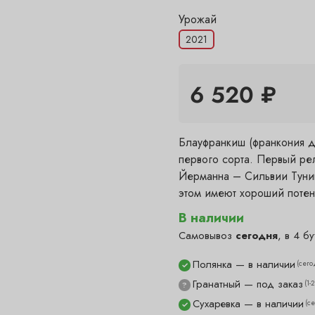
Урожай
2021
6 520 ₽
Блауфранкиш (франкония д
первого сорта. Первый р
Йерманна – Сильвии Тунин
этом имеют хороший поте
В наличии
Самовывоз
сегодня
, в 4 бу
Полянка — в наличии
(сего
✓
Гранатный — под заказ
(1-
?
Сухаревка — в наличии
(с
✓