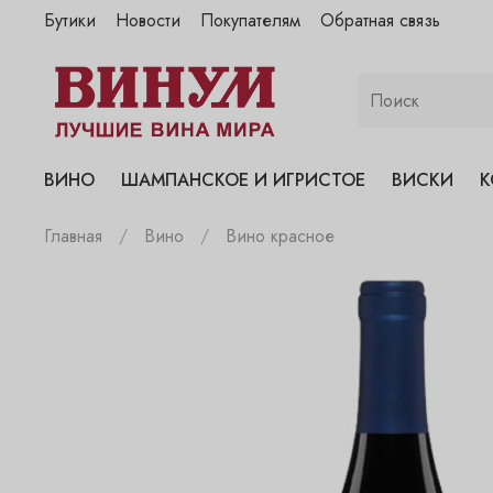
Бутики
Новости
Покупателям
Обратная связь
"Винум" на Полянке
"Винум" на Гранатном
"Винум" на Сухаревском
"Винум" на Пречистенке
ВИНО
ШАМПАНСКОЕ И ИГРИСТОЕ
ВИСКИ
К
"Винум" на Садовнической
Главная
Вино
Вино красное