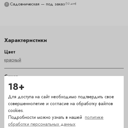
Садовническая — под заказ
(1-2 дня)
?
Характеристики
Цвет
красный
Сахар
18+
сухое
Для доступа на сайт необходимо подтвердить свое
Страна
совершеннолетие и согласие на обработку файлов
Франция
cookies.
Подробности можно узнать в нашей
политике
обработки персональных данных
Сорт