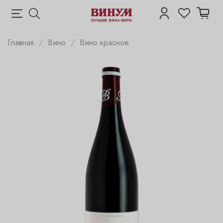
Главная
Вино
Вино красное