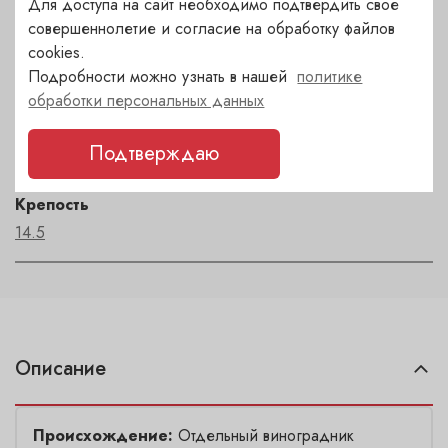
Для доступа на сайт необходимо подтвердить свое
совершеннолетие и согласие на обработку файлов
Регион
cookies.
Sicilia
Подробности можно узнать в нашей
политике
обработки персональных данных
Автор
Tenuta delle Terre Nere
Подтверждаю
Крепость
14.5
Описание
Происхождение:
Отдельный виноградник