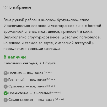
В избранное
Этна ручной работы в высоком бургундском стиле.
Исключительно сложное и многогранное вино с богатой
ароматикой спелых ягод, цветов, пряностей и кожи.
Великолепно структурированное, довольно полнотелое,
но мягкое и свежее во вкусе, с атласной текстурой и
породистыми зрелыми танинами.
В наличии
Самовывоз
сегодня
, в 1 бутике
Полянка — под заказ
(1-2 дня)
?
Гранатный — под заказ
(1-2 дня)
?
Сухаревка — под заказ
(1-2 дня)
?
Пречистенка — в наличии
(сегодня)
✓
Садовническая — под заказ
(1-2 дня)
?