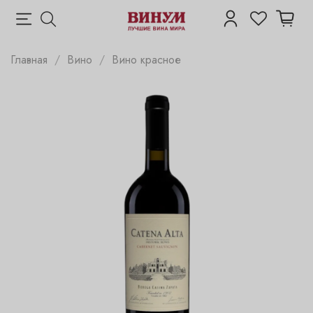
Главная
Вино
Вино красное