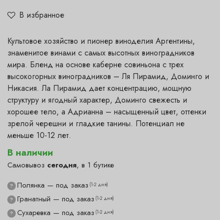
В избранное
Культовое хозяйство и пионер виноделия Аргентины,
знаменитое винами с самых высотных виноградников
мира. Бленд на основе каберне совиньона с трех
высокогорных виноградников – Ля Пирамид, Доминго и
Никасия. Ла Пирамид дает концентрацию, мощную
структуру и ягодный характер, Доминго свежесть и
хорошее тело, а Адрианна – насыщенный цвет, оттенки
зрелой черешни и гладкие танины. Потенциал не
меньше 10-12 лет.
В наличии
Самовывоз
сегодня
, в 1 бутике
Полянка — под заказ
(1-2 дня)
?
Гранатный — под заказ
(1-2 дня)
?
Сухаревка — под заказ
(1-2 дня)
?