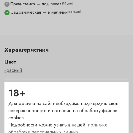
Пречистенка — под заказ
(1-2 дня)
?
Садовническая — в наличии
(сегодня)
✓
Характеристики
Цвет
красный
Сахар
18+
сухое
Для доступа на сайт необходимо подтвердить свое
совершеннолетие и согласие на обработку файлов
Страна
cookies.
Аргентина
Подробности можно узнать в нашей
политике
обработки персональных данных