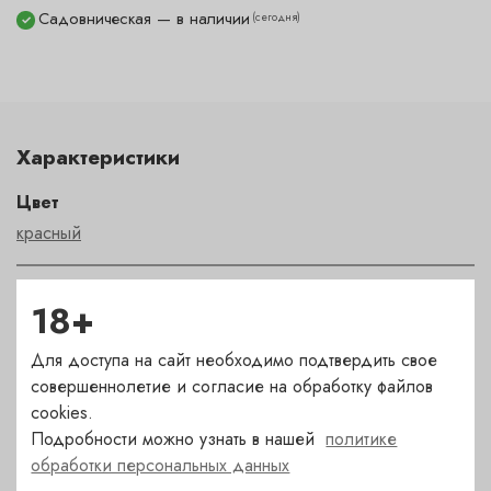
Садовническая — в наличии
(сегодня)
✓
Характеристики
Цвет
красный
Сахар
18+
сухое
Для доступа на сайт необходимо подтвердить свое
совершеннолетие и согласие на обработку файлов
Страна
cookies.
Аргентина
Подробности можно узнать в нашей
политике
обработки персональных данных
Сорт