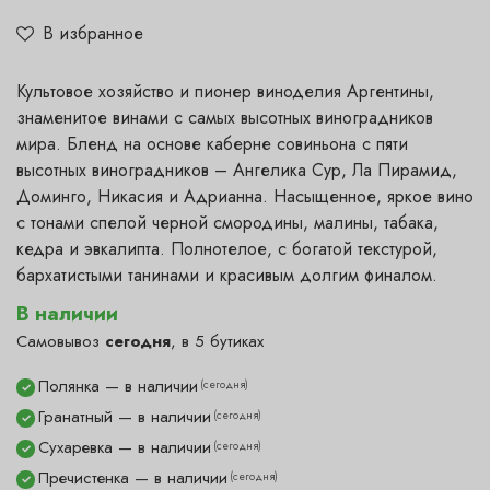
В избранное
Культовое хозяйство и пионер виноделия Аргентины,
знаменитое винами с самых высотных виноградников
мира. Бленд на основе каберне совиньона с пяти
высотных виноградников – Ангелика Сур, Ла Пирамид,
Доминго, Никасия и Адрианна. Насыщенное, яркое вино
с тонами спелой черной смородины, малины, табака,
кедра и эвкалипта. Полнотелое, с богатой текстурой,
бархатистыми танинами и красивым долгим финалом.
В наличии
Самовывоз
сегодня
, в 5 бутиках
Полянка — в наличии
(сегодня)
✓
Гранатный — в наличии
(сегодня)
✓
Сухаревка — в наличии
(сегодня)
✓
Пречистенка — в наличии
(сегодня)
✓