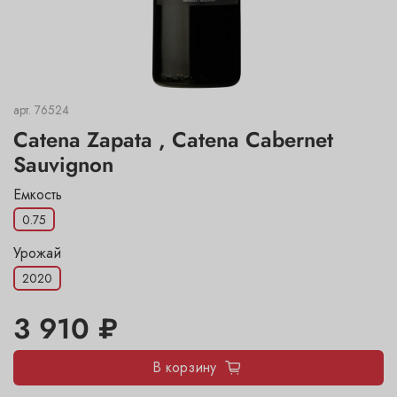
арт.
76524
Catena Zapata , Catena Cabernet
Sauvignon
Емкость
0.75
Урожай
2020
3 910 ₽
В корзину