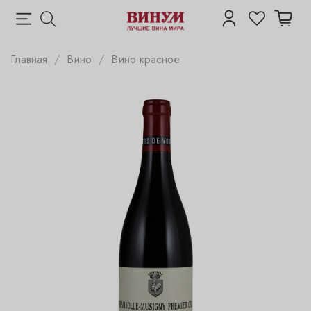
Главная
Вино
Вино красное