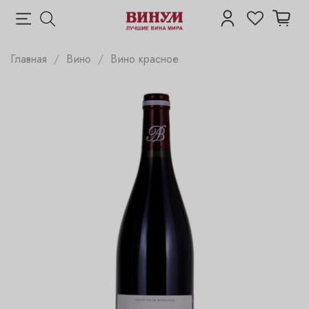
Главная
Вино
Вино красное