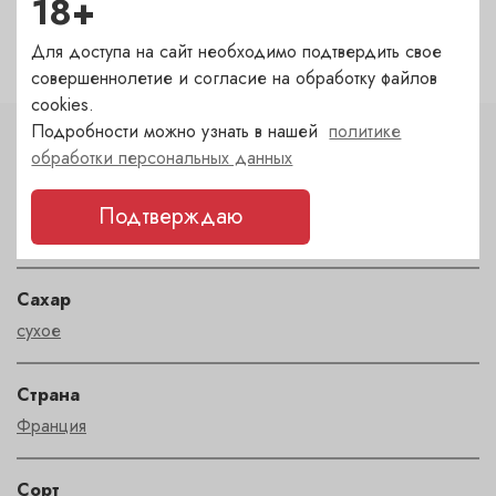
18+
Садовническая — под заказ
(1-2 дня)
?
Для доступа на сайт необходимо подтвердить свое
совершеннолетие и согласие на обработку файлов
cookies.
Подробности можно узнать в нашей
политике
Характеристики
обработки персональных данных
Цвет
Подтверждаю
красный
Сахар
сухое
Страна
Франция
Сорт