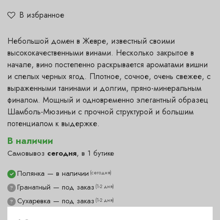
В избранное
Небольшой домен в Жевре, известный своими
высококачественными винами. Несколько закрытое в
начале, вино постепенно раскрывается ароматами вишни
и спелых черных ягод. Плотное, сочное, очень свежее, с
выраженными танинами и долгим, пряно-минеральным
финалом. Мощный и одновременно элегантный образец
Шамболь-Мюзиньи с прочной структурой и большим
потенциалом к выдержке.
В наличии
Самовывоз
сегодня
, в 1 бутике
Полянка — в наличии
(сегодня)
✓
Гранатный — под заказ
(1-2 дня)
?
Сухаревка — под заказ
(1-2 дня)
?
Пречистенка — под заказ
(1-2 дня)
?