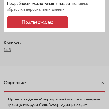
Регион
Подробности можно узнать в нашей
политике
Bordeaux
обработки персональных данных
Подтверждаю
Автор
Saint-Estephe
Крепость
14.5
Описание
Происхождение:
«прекрасный участок», северная
граница коммуны Сент-Эстеф, один из самых