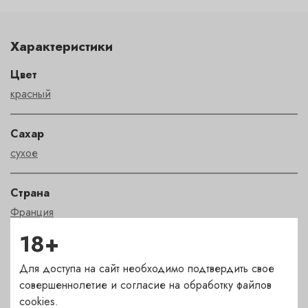
Характеристики
Цвет
красный
Сахар
сухое
Страна
Франция
18+
Сорт
Для доступа на сайт необходимо подтвердить свое
Каберне Совиньон
,
Каберне Фран
,
Пти Вердо
совершеннолетие и согласие на обработку файлов
cookies.