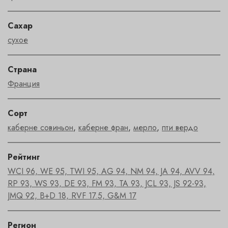
Сахар
сухое
Страна
Франция
Сорт
каберне совиньон
,
каберне фран
,
мерло
,
пти вердо
Рейтинг
WCI 96, WE 95, TWI 95, AG 94, NM 94, JA 94, AVV 94,
RP 93, WS 93, DE 93, FM 93, TA 93, JCL 93, JS 92-93,
JMQ 92, B+D 18, RVF 17.5, G&M 17
Регион