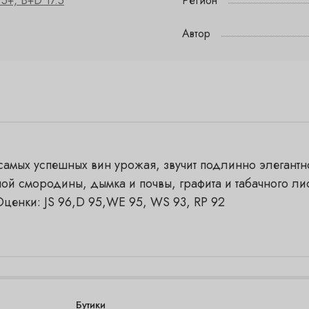
.5+, B+D 17.5
Регион
Автор
 самых успешных вин урожая, звучит подлинно элегантн
ой смородины, дымка и почвы, графита и табачного лис
Оценки: JS 96,D 95,WE 95, WS 93, RP 92
Бутики