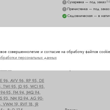
Сухаревка — под заказ
(1-
?
Пречистенка — под заказ
?
Садовническая — в нали
✓
расный
Сахар
вое совершеннолетие и согласие на обработку файлов cookie
обработки персональных данных
ранция
Сорт
E 96, AVV 96, RP 95, DE
, TWI 95, JD 95, WCI 95,
 94-95, FM 94, JMQ 94,
S 93, NM 92-94, AG 90-
, VWM 19, RVF 18, JR