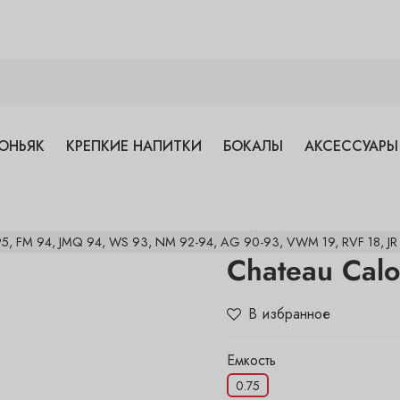
ОНЬЯК
КРЕПКИЕ НАПИТКИ
БОКАЛЫ
АКСЕССУАРЫ
арт.
1164613
95, FM 94, JMQ 94, WS 93, NM 92-94, AG 90-93, VWM 19, RVF 18, JR 
Chateau Calo
В избранное
Емкость
0.75