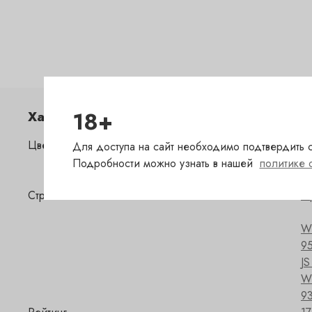
18+
Характеристики
Цвет
к
Для доступа на сайт необходимо подтвердить с
Подробности можно узнать в нашей
политике 
Страна
Ф
W
95
JS
W
93