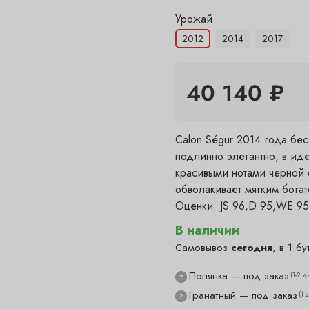
Урожай
2012
2014
2017
40 140 ₽
Calon Ségur 2014 года бес
подлинно элегантно, в иде
красивыми нотами черной 
обволакивает мягким богат
Оценки: JS 96,D 95,WE 95
В наличии
Самовывоз
сегодня
, в 1 бу
Полянка — под заказ
(1-2 д
?
Гранатный — под заказ
(1-
?