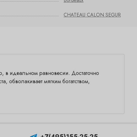
Bordeaux
CHATEAU CALON SEGUR
о, в идеальном равновесии. Достаточно
та, обволакивает мягким богатством,
+7(495)155-25-25