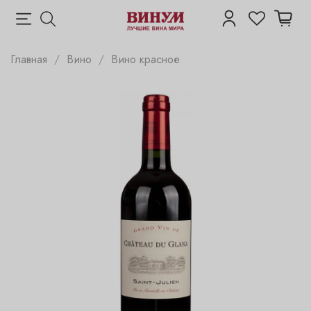
Главная
Вино
Вино красное