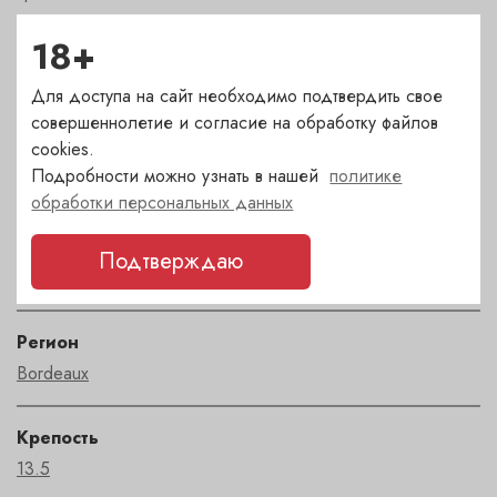
18+
Сахар
сухое
Для доступа на сайт необходимо подтвердить свое
совершеннолетие и согласие на обработку файлов
cookies.
Страна
Подробности можно узнать в нашей
политике
Франция
обработки персональных данных
Сорт
Подтверждаю
каберне совиньон
,
каберне фран
,
мерло
Регион
Bordeaux
Крепость
13.5