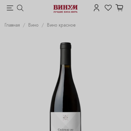
Главная
Вино
Вино красное