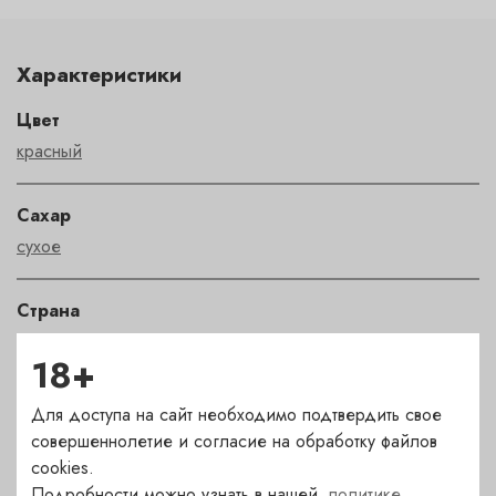
Характеристики
Цвет
красный
Сахар
сухое
Страна
Южная Африка
18+
Сорт
Для доступа на сайт необходимо подтвердить свое
Каберне Совиньон,
,
Мальбек
,
Пти Вердо
совершеннолетие и согласие на обработку файлов
cookies.
Подробности можно узнать в нашей
политике